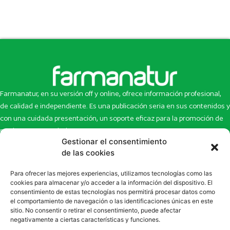
Farmanatur, en su versión off y online, ofrece información profesional,
de calidad e independiente. Es una publicación seria en sus contenidos y
con una cuidada presentación, un soporte eficaz para la promoción de
productos y novedades.
Gestionar el consentimiento
Inicio
Noticias
de las cookies
La revista
Entrevistas
Para ofrecer las mejores experiencias, utilizamos tecnologías como las
Newsletter
Artículos
cookies para almacenar y/o acceder a la información del dispositivo. El
Eco Multimedia
Escaparate
consentimiento de estas tecnologías nos permitirá procesar datos como
Contacto
Enlaces de interés
el comportamiento de navegación o las identificaciones únicas en este
sitio. No consentir o retirar el consentimiento, puede afectar
SUSCRÍBETE A NUESTRO NEWSLETTER
negativamente a ciertas características y funciones.
Puedes suscribirte a nuestro newsletter rellenando el formulario en