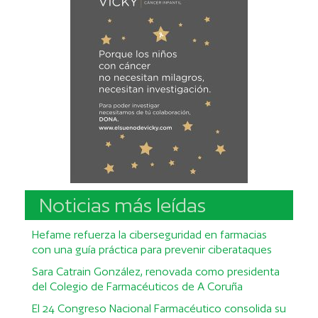
Noticias más leídas
Hefame refuerza la ciberseguridad en farmacias
con una guía práctica para prevenir ciberataques
Sara Catrain González, renovada como presidenta
del Colegio de Farmacéuticos de A Coruña
El 24 Congreso Nacional Farmacéutico consolida su