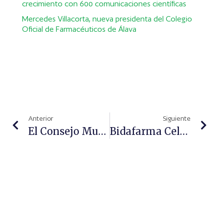
crecimiento con 600 comunicaciones científicas
Mercedes Villacorta, nueva presidenta del Colegio
Oficial de Farmacéuticos de Álava
Anterior
Siguiente
El Consejo Mundial De Farmacia (WPC) Destaca La Labor De Los Farmacéuticos Comunitarios Españoles En La Pandemia
Bidafarma Celebra Su I Jornada Online De Dermofarmacia