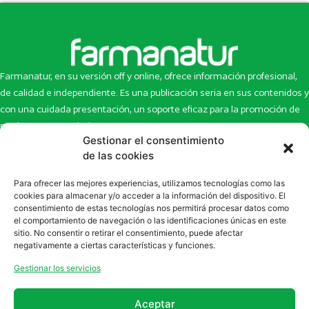
Farmanatur, en su versión off y online, ofrece información profesional,
de calidad e independiente. Es una publicación seria en sus contenidos y
con una cuidada presentación, un soporte eficaz para la promoción de
productos y novedades.
Gestionar el consentimiento
Inicio
Noticias
de las cookies
La revista
Entrevistas
Para ofrecer las mejores experiencias, utilizamos tecnologías como las
Newsletter
Artículos
cookies para almacenar y/o acceder a la información del dispositivo. El
Eco Multimedia
Escaparate
consentimiento de estas tecnologías nos permitirá procesar datos como
Contacto
Enlaces de interés
el comportamiento de navegación o las identificaciones únicas en este
sitio. No consentir o retirar el consentimiento, puede afectar
SUSCRÍBETE A NUESTRO NEWSLETTER
negativamente a ciertas características y funciones.
Puedes suscribirte a nuestro newsletter rellenando el formulario en
Gestionar los servicios
la sección de
Newsletter
Aceptar