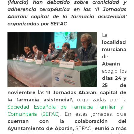
(Murcia) han debatido sobre cronicidad y
adherencia terapéutica en las ‘II Jornadas
Abarán: capital de la farmacia asistencial’
organizadas por SEFAC
La
localidad
murciana
de
Abarán
acogió los
días 24 y
25 de
noviembre
las
‘II Jornadas Abarán: capital de
la farmacia asistencial’,
organizadas por la
Sociedad Española de Farmacia Familiar y
Comunitaria (SEFAC
). En estas jornadas, que
cuentan con la colaboración del
Ayuntamiento de Abarán,
SEFAC r
eunió a más