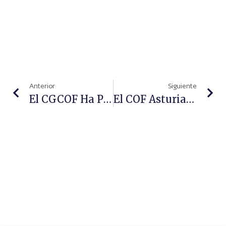
Anterior
Siguiente
El CGCOF Ha Presentado Los Resultados De La Sexta Edición Del 'Plenufar'
El COF Asturias Celebró La Festividad De Su Patrona