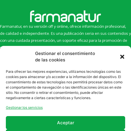
Farmanatur, en su versión off y online, ofrece información profesional,
de calidad e independiente. Es una publicación seria en sus contenidos y
con una cuidada presentación, un soporte eficaz para la promoción de
productos y novedades.
Gestionar el consentimiento
Inicio
Noticias
de las cookies
La revista
Entrevistas
Para ofrecer las mejores experiencias, utilizamos tecnologías como las
Newsletter
Artículos
cookies para almacenar y/o acceder a la información del dispositivo. El
Eco Multimedia
Escaparate
consentimiento de estas tecnologías nos permitirá procesar datos como
Contacto
Enlaces de interés
el comportamiento de navegación o las identificaciones únicas en este
sitio. No consentir o retirar el consentimiento, puede afectar
SUSCRÍBETE A NUESTRO NEWSLETTER
negativamente a ciertas características y funciones.
Puedes suscribirte a nuestro newsletter rellenando el formulario en
Gestionar los servicios
la sección de
Newsletter
Aceptar