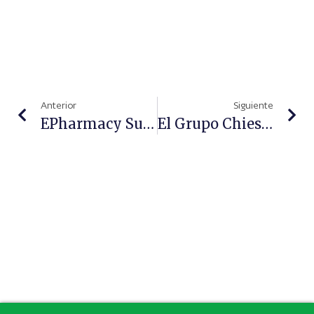
Anterior
Siguiente
EPharmacy Summit 2020, La Conferencia Más Grande De ECommerce Para El Sector Consumer Healthcare
El Grupo Chiesi Genera Casi 2.000 Millones De Euros Y Obtiene La Certificación B Corp En 2019