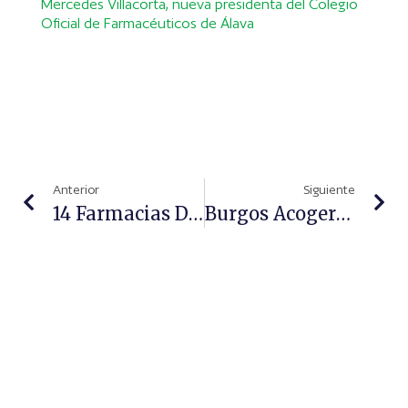
Mercedes Villacorta, nueva presidenta del Colegio
Oficial de Farmacéuticos de Álava
Anterior
Siguiente
14 Farmacias De Zaragoza Participan En El 'Programa ConSIGUE'
Burgos Acogerá La Edición 2018 Del Congreso Nacional Farmacéutico