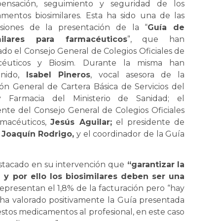
pensación, seguimiento y seguridad de los
mentos biosimilares. Esta ha sido una de las
siones de la presentación de la “
Guía de
milares para farmacéuticos
”, que han
ado el Consejo General de Colegios Oficiales de
céuticos y Biosim. Durante la misma han
nido,
Isabel Pineros
, vocal asesora de la
ión General de Cartera Básica de Servicios del
 Farmacia del Ministerio de Sanidad; el
ente del Consejo General de Colegios Oficiales
macéuticos,
Jesús Aguilar;
el presidente de
,
Joaquín Rodrigo,
y el coordinador de la Guía
destacado en su intervención que
“garantizar la
 y por ello los biosimilares deben ser una
resentan el 1,8% de la facturación pero “hay
ha valorado positivamente la Guía presentada
stos medicamentos al profesional, en este caso