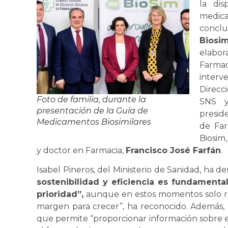
la dis
medica
conclu
Biosi
elabor
Farma
interve
Direcc
Foto de familia, durante la
SNS y
presentación de la Guía de
presid
Medicamentos Biosimilares
de Far
Biosim
y doctor en Farmacia,
Francisco José Farfán
.
Isabel Pineros, del Ministerio de Sanidad, ha 
sostenibilidad y eficiencia es fundamental
prioridad”,
aunque en estos momentos solo rep
margen para crecer”, ha reconocido. Además, 
que permite “proporcionar información sobre e