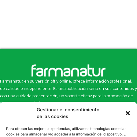
Farmanatur, en su versión off y online, ofrece información profesional,
de calidad e independiente. Es una publicación seria en sus contenidos y
con una cuidada presentación, un soporte eficaz para la promoción de
productos y novedades.
Gestionar el consentimiento
Inicio
Noticias
de las cookies
La revista
Entrevistas
Para ofrecer las mejores experiencias, utilizamos tecnologías como las
Newsletter
Artículos
cookies para almacenar y/o acceder a la información del dispositivo. El