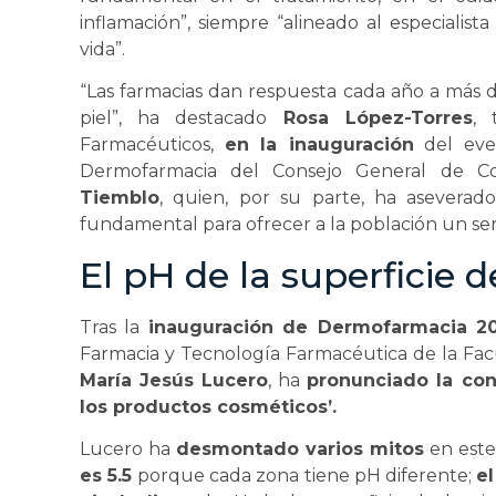
inflamación”, siempre “alineado al especialis
vida”.
“Las farmacias dan respuesta cada año a más d
piel”, ha destacado
Rosa López-Torres
, 
Farmacéuticos,
en la inauguración
del eve
Dermofarmacia del Consejo General de Col
Tiemblo
, quien, por su parte, ha aseverad
fundamental para ofrecer a la población un serv
El pH de la superficie de
Tras la
inauguración de Dermofarmacia 20
Farmacia y Tecnología Farmacéutica de la Facu
María Jesús Lucero
, ha
pronunciado la con
los productos cosméticos’.
Lucero ha
desmontado varios mitos
en este
es 5.5
porque cada zona tiene pH diferente;
el