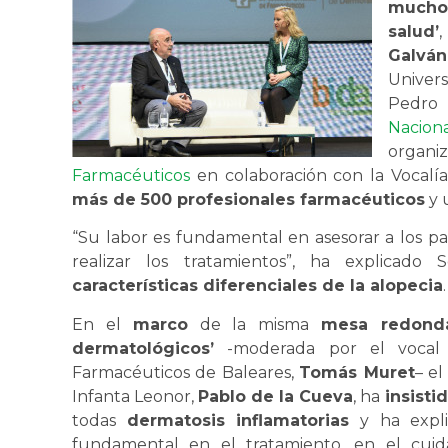
mucho
salud’
Galván
Univer
Pedro
Nacio
organ
Farmacéuticos
en colaboración con la Vocalí
más de 500 profesionales farmacéuticos
y 
“Su labor es fundamental en asesorar a los p
realizar los tratamientos”, ha explicado
características diferenciales de la alopecia
.
En el
marco
de la misma
mesa redond
dermatológicos’
-moderada por el vocal 
Farmacéuticos de Baleares,
Tomás Muret
– el
Infanta Leonor,
Pablo de la Cueva
, ha
insisti
todas
dermatosis inflamatorias
y ha expli
fundamental en el tratamiento, en el cuida