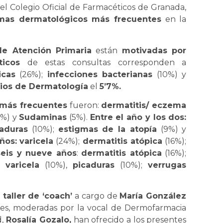
 Colegio Oficial de Farmacéticos de Granada,
mas dermatológicos más frecuentes
en la
de Atención Primaria
están
motivadas por
ticos
de estas consultas corresponden a
icas
(26%);
infecciones bacterianas
(10%) y
cios de Dermatología
el
5’7%.
 más frecuentes
fueron:
dermatitis/ eczema
6%) y
Sudaminas
(5%).
Entre el año y los dos:
caduras
(10%);
estigmas de la atopía
(9%) y
ños:
varicela
(24%);
dermatitis atópica
(16%);
seis y nueve años
:
dermatitis atópica
(16%);
;
varicela
(10%),
picaduras
(10%);
verrugas
taller de ‘coach’
a cargo de
María González
nes, moderadas por la vocal de Dermofarmacia
,
Rosalía Gozalo,
han ofrecido a los presentes