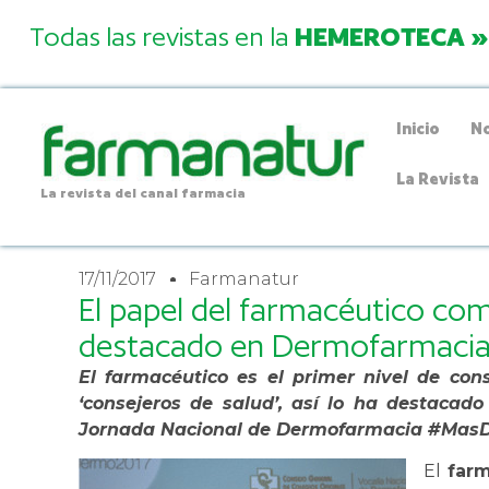
Todas las revistas en la
HEMEROTECA »
Inicio
No
La Revista
La revista del canal farmacia
17/11/2017
Farmanatur
El papel del farmacéutico como
destacado en Dermofarmacia
El farmacéutico es el primer nivel de co
‘consejeros de salud’, así lo ha destacad
Jornada Nacional de Dermofarmacia #Mas
El
far