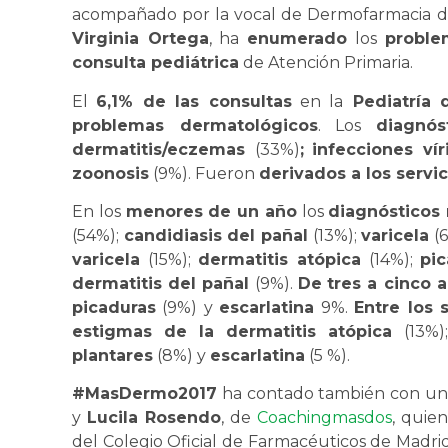
acompañado por la vocal de Dermofarmacia del
Virginia Ortega
, ha
enumerado
los
proble
consulta pediátrica
de Atención Primaria.
El
6,1% de las consultas
en la
Pediatría 
problemas dermatológicos
. Los
diagnós
dermatitis/eczemas
(33%)
;
infecciones vír
zoonosis
(9%). Fueron
derivados a los servi
En los
menores de un año
los
diagnósticos
(54%);
candidiasis del pañal
(13%);
varicela
(
varicela
(15%);
dermatitis atópica
(14%);
pi
dermatitis del pañal
(9%).
De
tres a cinco a
picaduras
(9%) y
escarlatina
9%.
Entre los 
estigmas de la dermatitis atópica
(13%)
plantares
(8%) y
escarlatina
(5 %).
#MasDermo2017
ha contado también con un
y
Lucila Rosendo
, de
Coachingmasdos
, quie
del Colegio Oficial de Farmacéuticos de Madrid