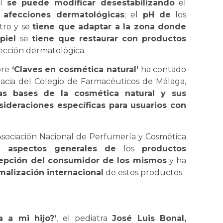
el
se puede modificar desestabilizando
el
 afecciones dermatológicas
; el
pH de
los
tro y se
tiene que adaptar a la zona donde
piel
se
tiene que restaurar con productos
ección dermatológica.
bre
‘Claves en cosmética natural’
ha contado
cia del Colegio de Farmacéuticos de Málaga,
las bases de la cosmética natural y sus
sideraciones específicas para usuarios con
a Asociación Nacional de Perfumería y Cosmética
 aspectos generales
de
los
productos
epción del consumidor de los mismos
y ha
malización internacional
de estos productos.
 a mi hijo?’
, el pediatra
José Luis Bonal,