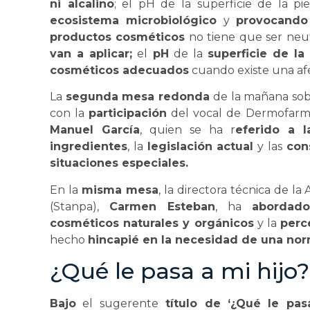
ni alcalino
; el pH de la superficie de la pi
ecosistema microbiológico
y
provocando
productos cosméticos
no tiene que ser neu
van a aplicar;
el
pH
de la
superficie de la 
cosméticos adecuados
cuando existe una af
La
segunda mesa redonda
de la mañana so
con la
participación
del vocal de Dermofarma
Manuel García
, quien se ha r
eferido a 
ingredientes
, la
legislación actual
y las
con
situaciones especiales.
En la
misma mesa
, la directora técnica de l
(Stanpa),
Carmen Esteban
, ha
abordado
cosméticos naturales y orgánicos
y la
perc
hecho
hincapié en la necesidad de una nor
¿Qué le pasa a mi hijo?
Bajo
el sugerente
título de ‘¿Qué le pasa