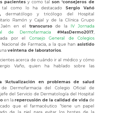
s pacientes
y como tal
son ‘consejeros de
, tal como lo ha destacado
Sergio Vañó
,
dermatólogo y tricólogo del Hospital
sitario Ramón y Cajal y de la Clínica Grupo
 Jaén en el
transcurso
de la
IV Jornada
nal de Dermofarmacia
#MasDermo2017
,
izada por el
Consejo General de Colegios
a Nacional de Farmacia, a la que han
asistido
una
veintena de laboratorios
.
acientes acerca de cuándo ir al médico y cómo
 Sergio Vaño, quien ha hablado sobre las
a
‘Actualización en problemas de salud
de Dermofarmacia del Colegio Oficial de
 jefe del Servicio de Dermatología del Hospital
do
en la
repercusión de la calidad de vida
de
cado que el farmacéutico “tiene un papel
do de la piel para evitar los brotes de la