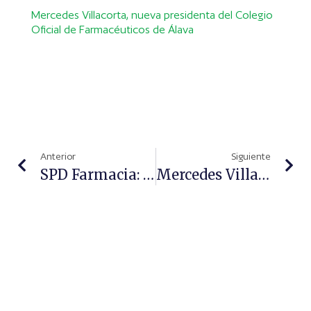
Mercedes Villacorta, nueva presidenta del Colegio
Oficial de Farmacéuticos de Álava
Anterior
Siguiente
SPD Farmacia: COFCAM Destaca Su Valor Asistencial, Clínico Y Económico En El Modelo Sanitario
Mercedes Villacorta, Nueva Presidenta Del Colegio Oficial De Farmacéuticos De Álava