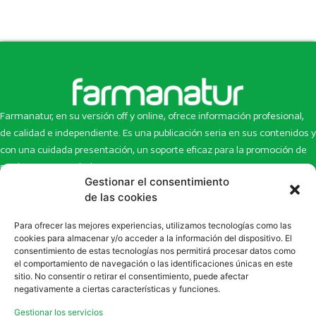
Farmanatur, en su versión off y online, ofrece información profesional,
de calidad e independiente. Es una publicación seria en sus contenidos y
con una cuidada presentación, un soporte eficaz para la promoción de
productos y novedades.
Gestionar el consentimiento
Inicio
Noticias
de las cookies
La revista
Entrevistas
Para ofrecer las mejores experiencias, utilizamos tecnologías como las
Newsletter
Artículos
cookies para almacenar y/o acceder a la información del dispositivo. El
Eco Multimedia
Escaparate
consentimiento de estas tecnologías nos permitirá procesar datos como
Contacto
Enlaces de interés
el comportamiento de navegación o las identificaciones únicas en este
sitio. No consentir o retirar el consentimiento, puede afectar
SUSCRÍBETE A NUESTRO NEWSLETTER
negativamente a ciertas características y funciones.
Puedes suscribirte a nuestro newsletter rellenando el formulario en
Gestionar los servicios
la sección de
Newsletter