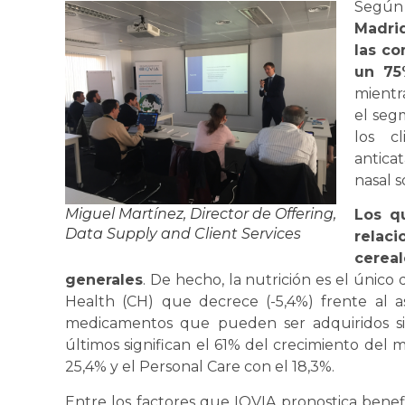
Según
Madrid
las c
un 75
mientr
el seg
los c
anticat
nasal s
Miguel Martínez, Director de Offering,
Los q
Data Supply and Client Services
relaci
cereal
generales
. De hecho, la nutrición es el úni
Health (CH) que decrece (-5,4%) frente al a
medicamentos que pueden ser adquiridos si
últimos significan el 61% del crecimiento del
25,4% y el Personal Care con el 18,3%.
Entre los factores que IQVIA pronostica benef