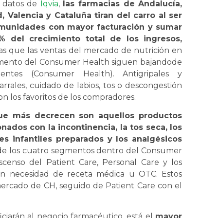
 datos de
Iqvia
,
las farmacias de Andalucía,
, Valencia y Cataluña tiran del carro al ser
omunidades con mayor facturación y sumar
% del crecimiento total de los ingresos,
as que las ventas del mercado de nutrición en
mento del Consumer Health siguen bajandode
lientes (Consumer Health). Antigripales y
arrales, cuidado de labios, tos o descongestión
on los favoritos de los compradores.
ue más decrecen son aquellos productos
onados con la incontinencia, la tos seca, los
es infantiles preparados y los analgésicos
co de los cuatro segmentos dentro del Consumer
scenso del Patient Care, Personal Care y los
n necesidad de receta médica u OTC. Estos
 mercado de CH, seguido de Patient Care con el
iciarán al negocio farmacéutico, está el
mayor