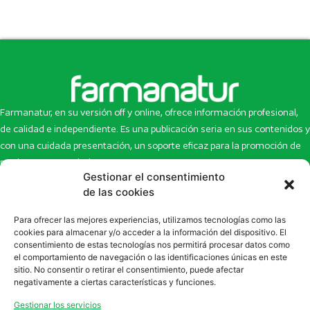
Farmanatur, en su versión off y online, ofrece información profesional,
de calidad e independiente. Es una publicación seria en sus contenidos y
con una cuidada presentación, un soporte eficaz para la promoción de
productos y novedades.
Gestionar el consentimiento
Inicio
Noticias
de las cookies
La revista
Entrevistas
Para ofrecer las mejores experiencias, utilizamos tecnologías como las
Newsletter
Artículos
cookies para almacenar y/o acceder a la información del dispositivo. El
Eco Multimedia
Escaparate
consentimiento de estas tecnologías nos permitirá procesar datos como
Contacto
Enlaces de interés
el comportamiento de navegación o las identificaciones únicas en este
sitio. No consentir o retirar el consentimiento, puede afectar
SUSCRÍBETE A NUESTRO NEWSLETTER
negativamente a ciertas características y funciones.
Puedes suscribirte a nuestro newsletter rellenando el formulario en
Gestionar los servicios
la sección de
Newsletter