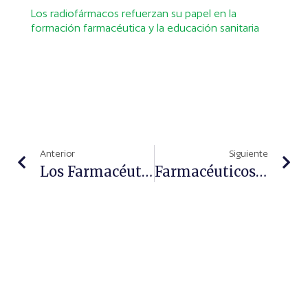
Los radiofármacos refuerzan su papel en la
formación farmacéutica y la educación sanitaria
Anterior
Siguiente
Los Farmacéuticos De Jaén Profundizan En El Manejo Crónico De La Osteoporosis
Farmacéuticos Sin Fronteras De España: La Voz Del Tercer Sector De La Farmacia