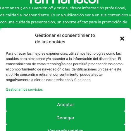
Farmanatur, en su versión off y online, ofrece información profesional,
de calidad e independiente. Es una publicación seria en sus contenidos y
con una cuidada presentación, un soporte eficaz para la promoción de
productos y novedades.
Gestionar el consentimiento
Inicio
Noticias
de las cookies
La revista
Entrevistas
Para ofrecer las mejores experiencias, utilizamos tecnologías como las
Newsletter
Artículos
cookies para almacenar y/o acceder a la información del dispositivo. El
Eco Multimedia
Escaparate
consentimiento de estas tecnologías nos permitirá procesar datos como
Contacto
Enlaces de interés
el comportamiento de navegación o las identificaciones únicas en este
sitio. No consentir o retirar el consentimiento, puede afectar
SUSCRÍBETE A NUESTRO NEWSLETTER
negativamente a ciertas características y funciones.
Puedes suscribirte a nuestro newsletter rellenando el formulario en
Gestionar los servicios
la sección de
Newsletter
Aceptar
Denegar
Ver preferencias