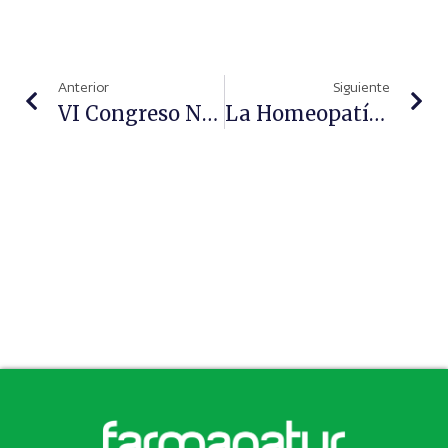
Anterior
Siguiente
VI Congreso Nacional De Homeopatía, Bajo El Lema ‘Por Una Medicina Personalizada’
La Homeopatía, Una Opción Terapéutica Complementaria Y De Utilidad Para El Abordaje De Las Enfermedades Crónicas