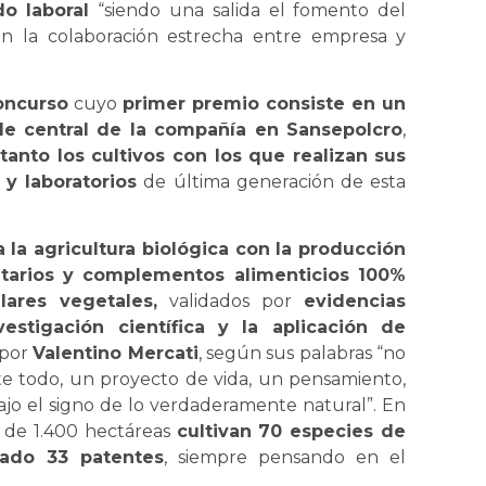
do laboral
“siendo una salida el fomento del
n la colaboración estrecha entre empresa y
oncurso
cuyo
primer premio consiste en un
de central de la compañía en Sansepolcro
,
tanto los cultivos con los que realizan sus
y laboratorios
de última generación de esta
 la agricultura biológica con la producción
itarios y complementos alimenticios 100%
ares vegetales,
validados por
evidencias
estigación científica y la aplicación de
 por
Valentino Mercati
, según sus palabras “no
e todo, un proyecto de vida, un pensamiento,
jo el signo de lo verdaderamente natural”. En
 de 1.400 hectáreas
cultivan 70 especies de
lado 33 patentes
, siempre pensando en el