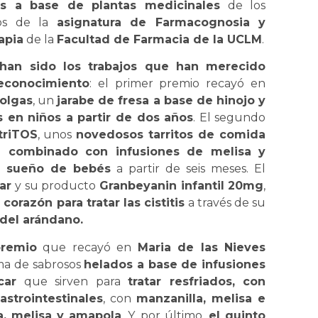
os a base de plantas medicinales
de los
os de la
asignatura de Farmacognosia y
apia
de la
Facultad de Farmacia de la UCLM
.
han sido los trabajos que han merecido
econocimiento
: el primer premio recayó en
olgas
, un
jarabe de fresa a base de hinojo y
as en niños a partir de dos años
. El segundo
triTOS
, unos
novedosos tarritos de comida
 combinado con infusiones de melisa y
el sueño de bebés
a partir de seis meses. El
ar
y su producto
Granbeyanin infantil 20mg
,
corazón para tratar las cistitis
a través de su
del arándano.
premio
que recayó en
Maria de las Nieves
ma de sabrosos
helados a base de infusiones
car
que sirven para
tratar resfriados, con
strointestinales
, con
manzanilla, melisa e
ra, melisa y amapola
. Y, por último,
el quinto