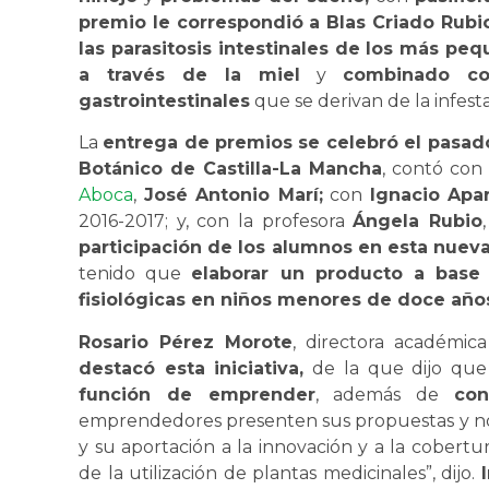
premio le correspondió a Blas Criado Rubi
las parasitosis intestinales de los más pe
a través de la miel
y
combinado co
gastrointestinales
que se derivan de la infesta
La
entrega de premios se celebró el pasado
Botánico de Castilla-La Mancha
, contó con
Aboca
,
José Antonio Marí;
con
Ignacio Apar
2016-2017; y, con la profesora
Ángela Rubio
participación de los alumnos en esta nuev
tenido que
elaborar un producto a base
fisiológicas en niños menores de doce año
Rosario Pérez Morote
, directora académic
destacó esta iniciativa,
de la que dijo qu
función de emprender
, además de
con
emprendedores presenten sus propuestas y nos 
y su aportación a la innovación y a la cobertu
de la utilización de plantas medicinales”, dijo.