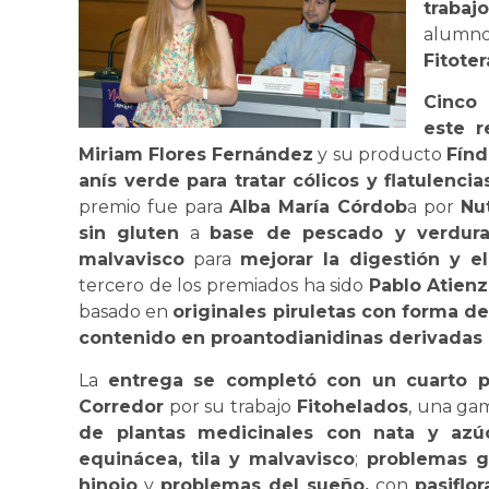
trabaj
alumn
Fitoter
Cinco 
este r
Miriam Flores Fernández
y su producto
Fínd
anís verde para tratar cólicos y flatulenci
premio fue para
Alba María Córdob
a por
Nu
sin gluten
a
base de pescado y verdura
malvavisco
para
mejorar la digestión y 
tercero de los premiados ha sido
Pablo Atienz
basado en
originales piruletas con forma de 
contenido en proantodianidinas derivadas 
La
entrega se completó con un cuarto 
Corredor
por su trabajo
Fitohelados
, una ga
de plantas medicinales con nata y azú
equinácea, tila y malvavisco
;
problemas ga
hinojo
y
problemas del sueño,
con
pasiflo