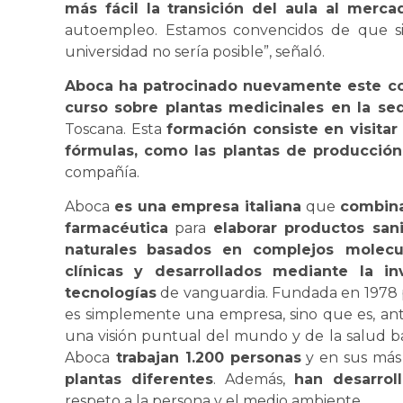
más fácil la transición del aula al merca
autoempleo. Estamos convencidos de que si
universidad no sería posible”, señaló.
Aboca ha patrocinado nuevamente este c
curso sobre plantas medicinales en la se
Toscana. Esta
formación consiste en visitar 
fórmulas, como las plantas de producción 
compañía.
Aboca
es una empresa italiana
que
combina
farmacéutica
para
elaborar productos san
naturales
basados en complejos molecul
clínicas y desarrollados mediante la inv
tecnologías
de vanguardia. Fundada en 1978
es simplemente una empresa, sino que es, ant
una visión puntual del mundo y de la salud ba
Aboca
trabajan 1.200 personas
y en sus más
plantas diferentes
. Además,
han desarrol
respeto a la persona y el medio ambiente.