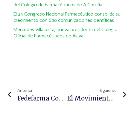
del Colegio de Farmacéuticos de A Coruña
El 24 Congreso Nacional Farmacéutico consolida su
crecimiento con 600 comunicaciones científicas
Mercedes Villacorta, nueva presidenta del Colegio
Oficial de Farmacéuticos de Álava
Anterior
Siguiente
Fedefarma Continúa Con Su Apuesta Por La Salud Natural Con Nuevas Referencias En Su Vademécum
El Movimiento Antivacunas, Protagonista De Una Nueva Conferencia Del Colegio De Farmacéuticos De Zaragoza