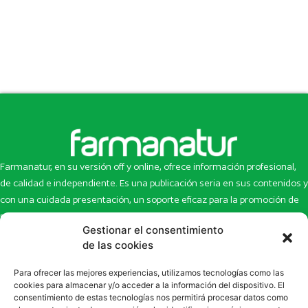
Farmanatur, en su versión off y online, ofrece información profesional,
de calidad e independiente. Es una publicación seria en sus contenidos y
con una cuidada presentación, un soporte eficaz para la promoción de
productos y novedades.
Gestionar el consentimiento
de las cookies
Inicio
Noticias
La revista
Entrevistas
Para ofrecer las mejores experiencias, utilizamos tecnologías como las
Newsletter
Artículos
cookies para almacenar y/o acceder a la información del dispositivo. El
Eco Multimedia
Escaparate
consentimiento de estas tecnologías nos permitirá procesar datos como