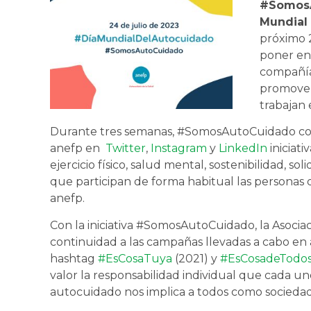
#SomosA
Mundial
próximo 2
poner en 
compañías
promover
trabajan e
Durante tres semanas, #SomosAutoCuidado compa
anefp en
Twitter
,
Instagram
y
LinkedIn
iniciati
ejercicio físico, salud mental, sostenibilidad, so
que participan de forma habitual las personas 
anefp.
Con la iniciativa #SomosAutoCuidado, la Asocia
continuidad a las campañas llevadas a cabo en a
hashtag
#EsCosaTuya
(2021) y
#EsCosadeTodo
valor la responsabilidad individual que cada 
autocuidado nos implica a todos como sociedad