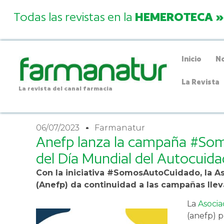
Todas las revistas en la
HEMEROTECA »
Inicio
No
La Revista
La revista del canal farmacia
06/07/2023
Farmanatur
Anefp lanza la campaña #So
del Día Mundial del Autocuid
Con la iniciativa #SomosAutoCuidado, la As
(Anefp) da continuidad a las campañas llev
La
Asocia
(anefp) 