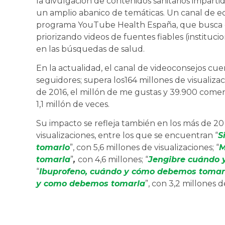
la divulgación de contenidos sanitarios impart
un amplio abanico de temáticas. Un canal de e
programa YouTube Health España, que busca co
priorizando videos de fuentes fiables (instituci
en las búsquedas de salud.
En la actualidad, el canal de videoconsejos c
seguidores; supera los164 millones de visuali
de 2016, el millón de me gustas y 39.900 comen
1,1 millón de veces.
Su impacto se refleja también en los más de 20
visualizaciones, entre los que se encuentran “
S
tomarlo
”, con 5,6 millones de visualizaciones; “
M
tomarla
”
,
con 4,6 millones; “
Jengibre cuándo 
“
Ibuprofeno, cuándo y cómo debemos tomar
y como debemos tomarla
”, con 3,2 millones d