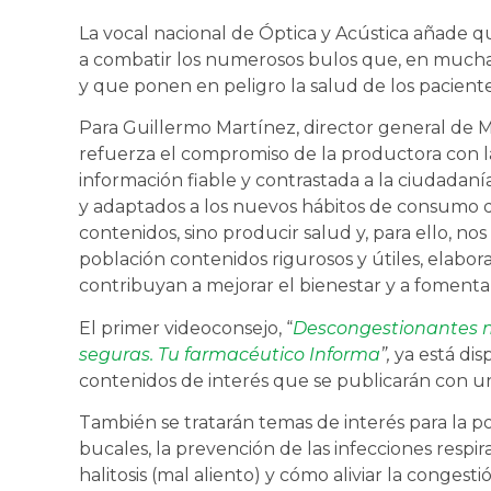
La vocal nacional de Óptica y Acústica añade qu
a combatir los numerosos bulos que, en muchas 
y que ponen en peligro la salud de los pacient
Para Guillermo Martínez, director general de M
refuerza el compromiso de la productora con la
información fiable y contrastada a la ciudadaní
y adaptados a los nuevos hábitos de consumo dig
contenidos, sino producir salud y, para ello, no
población contenidos rigurosos y útiles, elabora
contribuyan a mejorar el bienestar y a fomenta
El primer videoconsejo, “
Descongestionantes na
seguras. Tu farmacéutico Informa
”,
ya está di
contenidos de interés que se publicarán con u
También se tratarán temas de interés para la po
bucales, la prevención de las infecciones respira
halitosis (mal aliento) y cómo aliviar la congesti