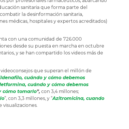
idos por profesionales farmacéuticos, abarcando
ducación sanitaria que forma parte del
mbatir la desinformación sanitaria,
ones médicas, hospitales y expertos acreditados)
uenta con una comunidad de 726.000
zaciones desde su puesta en marcha en octubre
tarios, y se han compartido los videos más de
 videoconsejos que superan el millón de
ildenafilo, cuándo y cómo debemos
etformina, cuándo y cómo debemos
y cómo tomarlo
”,
con 3,4 millones;
lo
”, con 3,3 millones, y “
Azitromicina, cuando
e visualizaciones.