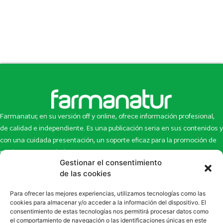
Farmanatur, en su versión off y online, ofrece información profesional,
de calidad e independiente. Es una publicación seria en sus contenidos y
con una cuidada presentación, un soporte eficaz para la promoción de
productos y novedades.
Gestionar el consentimiento
Inicio
Noticias
de las cookies
La revista
Entrevistas
Para ofrecer las mejores experiencias, utilizamos tecnologías como las
Newsletter
Artículos
cookies para almacenar y/o acceder a la información del dispositivo. El
Eco Multimedia
Escaparate
consentimiento de estas tecnologías nos permitirá procesar datos como
Contacto
Enlaces de interés
el comportamiento de navegación o las identificaciones únicas en este