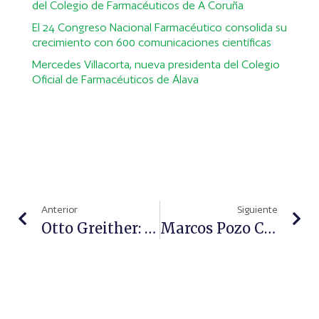
del Colegio de Farmacéuticos de A Coruña
El 24 Congreso Nacional Farmacéutico consolida su
crecimiento con 600 comunicaciones científicas
Mercedes Villacorta, nueva presidenta del Colegio
Oficial de Farmacéuticos de Álava
Anterior
Siguiente
Otto Greither: 100 Años De Una Vida Dedicada A La Excelencia Y La Sostenibilidad
Marcos Pozo Caballero, Nombrado Director General Adjunto De Grupo Cinfa