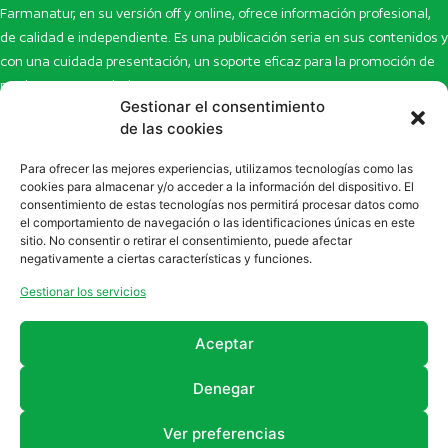
Farmanatur, en su versión off y online, ofrece información profesional,
de calidad e independiente. Es una publicación seria en sus contenidos y
con una cuidada presentación, un soporte eficaz para la promoción de
productos y novedades.
Gestionar el consentimiento
Inicio
Noticias
de las cookies
La revista
Entrevistas
Para ofrecer las mejores experiencias, utilizamos tecnologías como las
Newsletter
Artículos
cookies para almacenar y/o acceder a la información del dispositivo. El
Eco Multimedia
Escaparate
consentimiento de estas tecnologías nos permitirá procesar datos como
Contacto
Enlaces de interés
el comportamiento de navegación o las identificaciones únicas en este
sitio. No consentir o retirar el consentimiento, puede afectar
SUSCRÍBETE A NUESTRO NEWSLETTER
negativamente a ciertas características y funciones.
Puedes suscribirte a nuestro newsletter rellenando el formulario en
Gestionar los servicios
la sección de
Newsletter
Aceptar
Denegar
Ver preferencias
2011 - 2026
Revista Farmanatur
Legal