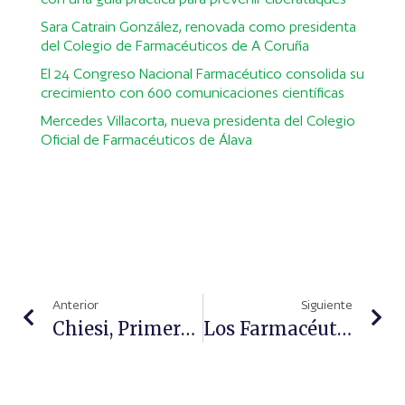
Sara Catrain González, renovada como presidenta
del Colegio de Farmacéuticos de A Coruña
El 24 Congreso Nacional Farmacéutico consolida su
crecimiento con 600 comunicaciones científicas
Mercedes Villacorta, nueva presidenta del Colegio
Oficial de Farmacéuticos de Álava
Anterior
Siguiente
Chiesi, Primera Biofarmacéutica En Unirse A La World Happiness Foundation En España
Los Farmacéuticos Especialistas En Laboratorio Clínico Cumplen 40 Años Como Un Actor Esencial Del Sistema Sanitario