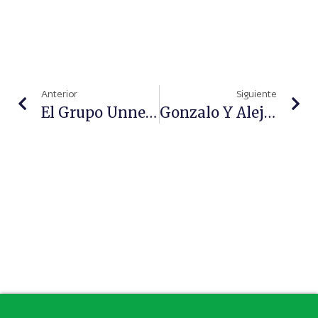
Anterior
Siguiente
El Grupo Unnefar Celebra Su Convención Anual “Connectados Al Cubo”
Gonzalo Y Alejandro Adsuar, Ganadores Del Premio Foro Atención Farmacéutica En Farmacia Comunitaria 2020