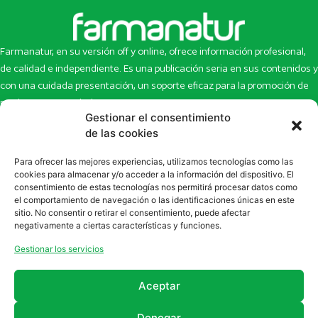
Farmanatur, en su versión off y online, ofrece información profesional,
de calidad e independiente. Es una publicación seria en sus contenidos y
con una cuidada presentación, un soporte eficaz para la promoción de
productos y novedades.
Gestionar el consentimiento
Inicio
Noticias
de las cookies
La revista
Entrevistas
Para ofrecer las mejores experiencias, utilizamos tecnologías como las
Newsletter
Artículos
cookies para almacenar y/o acceder a la información del dispositivo. El
Eco Multimedia
Escaparate
consentimiento de estas tecnologías nos permitirá procesar datos como
Contacto
Enlaces de interés
el comportamiento de navegación o las identificaciones únicas en este
sitio. No consentir o retirar el consentimiento, puede afectar
SUSCRÍBETE A NUESTRO NEWSLETTER
negativamente a ciertas características y funciones.
Puedes suscribirte a nuestro newsletter rellenando el formulario en
Gestionar los servicios
la sección de
Newsletter
Aceptar
Denegar