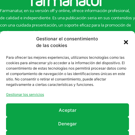
Farmanatur, en su versión off y online, ofrece información profesional,
de calidad e independiente. Es una publicación seria en sus contenidos y
con una cuidada presentación, un soporte eficaz para la promoción de
productos y novedades.
Gestionar el consentimiento
Inicio
Noticias
de las cookies
La revista
Entrevistas
Para ofrecer las mejores experiencias, utilizamos tecnologías como las
Newsletter
Artículos
cookies para almacenar y/o acceder a la información del dispositivo. El
Eco Multimedia
Escaparate
consentimiento de estas tecnologías nos permitirá procesar datos como
Contacto
Enlaces de interés
el comportamiento de navegación o las identificaciones únicas en este
sitio. No consentir o retirar el consentimiento, puede afectar
SUSCRÍBETE A NUESTRO NEWSLETTER
negativamente a ciertas características y funciones.
Puedes suscribirte a nuestro newsletter rellenando el formulario en
Gestionar los servicios
la sección de
Newsletter
Aceptar
Denegar