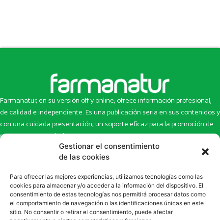
Farmanatur, en su versión off y online, ofrece información profesional,
de calidad e independiente. Es una publicación seria en sus contenidos y
con una cuidada presentación, un soporte eficaz para la promoción de
productos y novedades.
Gestionar el consentimiento
Inicio
Noticias
de las cookies
La revista
Entrevistas
Para ofrecer las mejores experiencias, utilizamos tecnologías como las
Newsletter
Artículos
cookies para almacenar y/o acceder a la información del dispositivo. El
Eco Multimedia
Escaparate
consentimiento de estas tecnologías nos permitirá procesar datos como
Contacto
Enlaces de interés
el comportamiento de navegación o las identificaciones únicas en este
sitio. No consentir o retirar el consentimiento, puede afectar
SUSCRÍBETE A NUESTRO NEWSLETTER