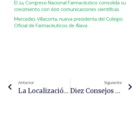
El 24 Congreso Nacional Farmacéutico consolida su
crecimiento con 600 comunicaciones científicas
Mercedes Villacorta, nueva presidenta del Colegio
Oficial de Farmacéuticos de Álava
Anterior
Siguiente
La Localización Del Cáncer Colorrectal Afecta A Su Pronóstico Y Evolución
Diez Consejos Ante La Llegada De Los Piojos