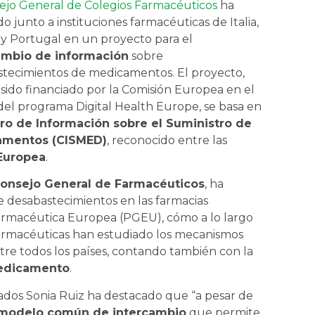
ejo General de Colegios Farmacéuticos
ha
do junto a instituciones farmacéuticas de Italia,
 y Portugal en un proyecto para el
ambio de información
sobre
tecimientos de medicamentos. El proyecto,
sido financiado por la Comisión Europea en el
el programa Digital Health Europe, se basa en
ro de Información sobre el Suministro de
amentos (CISMED)
, reconocido entre las
 Europea
.
 Consejo General de Farmacéuticos
, ha
e desabastecimientos en las farmacias
Farmacéutica Europea (PGEU), cómo a lo largo
farmacéuticas han estudiado los mecanismos
tre todos los países, contando también con la
Medicamento
.
lados Sonia Ruiz ha destacado que “a pesar de
modelo común de intercambio
que permite