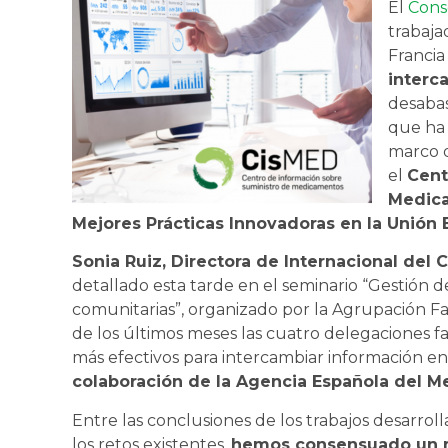
El
Cons
trabaja
Francia
interc
desabas
que ha 
marco d
el
Cent
Medic
Mejores Prácticas Innovadoras en la Unión
Sonia Ruiz, Directora de Internacional del
detallado esta tarde en el seminario “Gestión d
comunitarias”, organizado por la Agrupación 
de los últimos meses las cuatro delegaciones 
más efectivos para intercambiar información en
colaboración de la Agencia Española del 
Entre las conclusiones de los trabajos desarrol
los retos existentes,
hemos consensuado un 