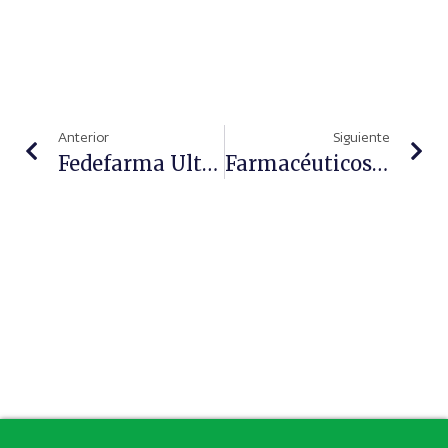
Anterior
Siguiente
Fedefarma Ultima La Puesta En Marcha De Su Nuevo Centro Logístico En Palau-Solità I Plegamans
Farmacéuticos Presenta Su Nuevo Canal De TikTok En El Día Mundial De Las Redes Sociales