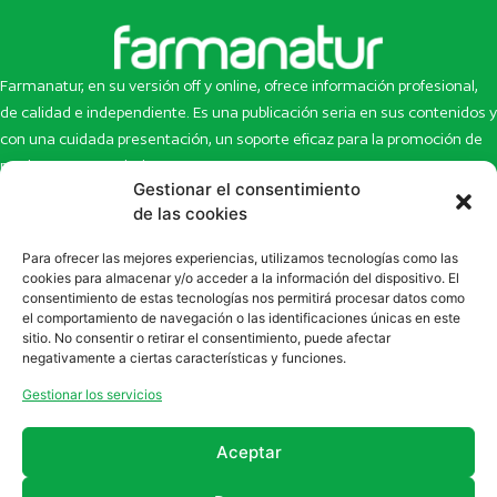
Farmanatur, en su versión off y online, ofrece información profesional,
de calidad e independiente. Es una publicación seria en sus contenidos y
con una cuidada presentación, un soporte eficaz para la promoción de
productos y novedades.
Gestionar el consentimiento
Inicio
Noticias
de las cookies
La revista
Entrevistas
Para ofrecer las mejores experiencias, utilizamos tecnologías como las
Newsletter
Artículos
cookies para almacenar y/o acceder a la información del dispositivo. El
Eco Multimedia
Escaparate
consentimiento de estas tecnologías nos permitirá procesar datos como
Contacto
Enlaces de interés
el comportamiento de navegación o las identificaciones únicas en este
sitio. No consentir o retirar el consentimiento, puede afectar
SUSCRÍBETE A NUESTRO NEWSLETTER
negativamente a ciertas características y funciones.
Puedes suscribirte a nuestro newsletter rellenando el formulario en
Gestionar los servicios
la sección de
Newsletter
Aceptar