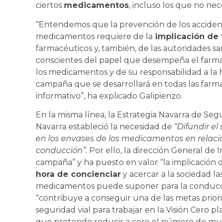
ciertos
medicamentos
, incluso los que no nec
“Entendemos que la prevención de los acciden
medicamentos requiere de la
implicación de 
farmacéuticos y, también, de las autoridades san
conscientes del papel que desempeña el farma
los medicamentos y de su responsabilidad a la 
campaña que se desarrollará en todas las farmac
informativo”, ha explicado Galipienzo.
En la misma línea, la Estrategia Navarra de Se
Navarra estableció la necesidad de
“Difundir el
en los envases de los medicamentos en relaci
conducción”.
Por ello, la dirección General de 
campaña” y ha puesto en valor “la implicación d
hora de concienciar
y acercar a la sociedad 
medicamentos puede suponer para la conducció
“contribuye a conseguir una de las metas prior
seguridad vial para trabajar en la Visión Cero 
que pretende reducir a cero el número de muer