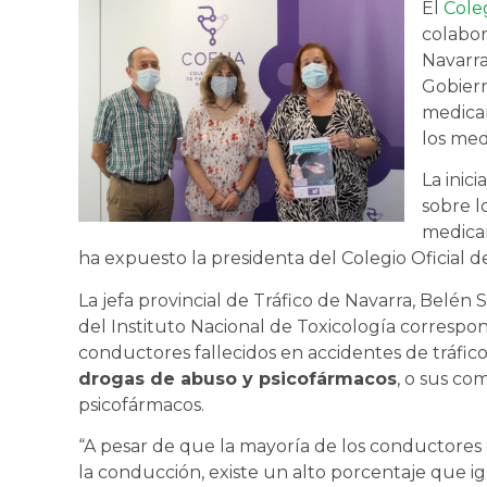
El
Cole
colabor
Navarra
Gobiern
medicam
los med
La inici
sobre l
medica
ha expuesto la presidenta del Colegio Oficial 
La jefa provincial de Tráfico de Navarra, Belén
del Instituto Nacional de Toxicología correspon
conductores fallecidos en accidentes de tráfic
drogas de abuso y psicofármacos
, o sus co
psicofármacos.
“A pesar de que la mayoría de los conductores 
la conducción, existe un alto porcentaje que i