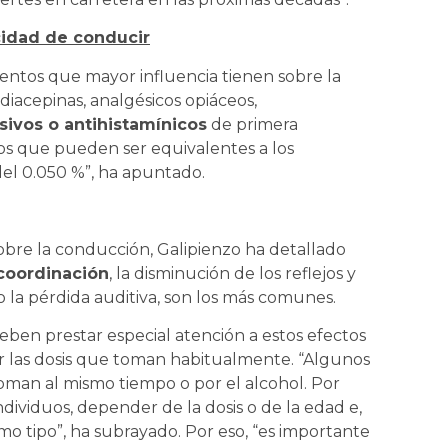
idad de conducir
entos que mayor influencia tienen sobre la
acepinas, analgésicos opiáceos,
sivos o antihistamínicos
de primera
os que pueden ser equivalentes a los
del 0.050 %”, ha apuntado.
obre la conducción, Galipienzo ha detallado
 coordinación
, la disminución de los reflejos y
 o la pérdida auditiva, son los más comunes.
eben prestar especial atención a estos efectos
r las dosis que toman habitualmente. “Algunos
man al mismo tiempo o por el alcohol. Por
individuos, depender de la dosis o de la edad e,
mo tipo”, ha subrayado. Por eso, “es importante