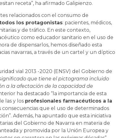
esitan receta”, ha afirmado Galipienzo.
tes relacionados con el consumo de
todos los protagonistas
: pacientes, médicos,
itarias y de tráfico. En este contexto,
céutico como educador sanitario en el uso de
hora de dispensarlos, hemos diseñado esta
ias navarras, a través de un cartel y un díptico
guridad vial 2013 -2020 (ENSV) del Gobierno de
 significado que tiene el pictograma incluido
ón a la afectación de la capacidad de
Interior ha destacado “la importancia de esta
e las y los
profesionales farmacéuticos a la
las consecuencias que el uso de determinados
n”. Además, ha apuntado que esta iniciativa
itarias del Gobierno de Navarra en materia de
planteada y promovida por la Unión Europea y
tes en carretera en las próximas décadas”.