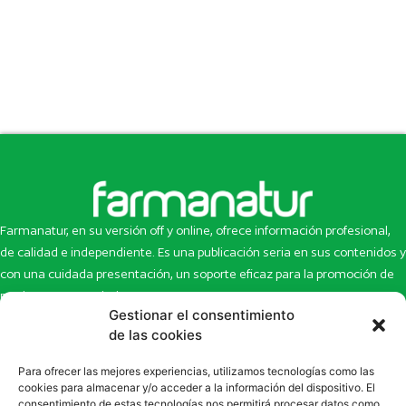
Farmanatur, en su versión off y online, ofrece información profesional,
de calidad e independiente. Es una publicación seria en sus contenidos y
con una cuidada presentación, un soporte eficaz para la promoción de
productos y novedades.
Gestionar el consentimiento
Inicio
Noticias
de las cookies
La revista
Entrevistas
Para ofrecer las mejores experiencias, utilizamos tecnologías como las
Newsletter
Artículos
cookies para almacenar y/o acceder a la información del dispositivo. El
Eco Multimedia
Escaparate
consentimiento de estas tecnologías nos permitirá procesar datos como