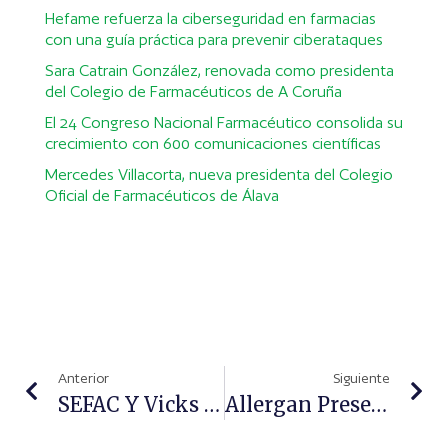
Hefame refuerza la ciberseguridad en farmacias
con una guía práctica para prevenir ciberataques
Sara Catrain González, renovada como presidenta
del Colegio de Farmacéuticos de A Coruña
El 24 Congreso Nacional Farmacéutico consolida su
crecimiento con 600 comunicaciones científicas
Mercedes Villacorta, nueva presidenta del Colegio
Oficial de Farmacéuticos de Álava
Anterior
Siguiente
SEFAC Y Vicks Colaboran Para Ampliar La Formación De Los Farmacéuticos Comunitarios En Gripe, Resfriado Y Tos
Allergan Presenta La Primera Web Que Analiza La Edad Del Rostro Y Ayuda A Diseñar Un Plan De Tratamiento Individualizado