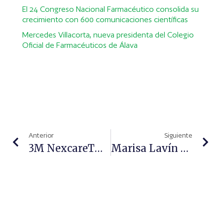
El 24 Congreso Nacional Farmacéutico consolida su
crecimiento con 600 comunicaciones científicas
Mercedes Villacorta, nueva presidenta del Colegio
Oficial de Farmacéuticos de Álava
Anterior
Siguiente
3M NexcareTM Y La Federación Española De Donantes De Sangre Presentan Una Radiografía Sobre La Donación En España
Marisa Lavín Recibe El Premio De AED