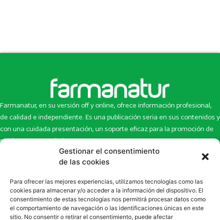
Farmanatur, en su versión off y online, ofrece información profesional,
de calidad e independiente. Es una publicación seria en sus contenidos y
con una cuidada presentación, un soporte eficaz para la promoción de
productos y novedades.
Gestionar el consentimiento
Inicio
Noticias
de las cookies
La revista
Entrevistas
Para ofrecer las mejores experiencias, utilizamos tecnologías como las
Newsletter
Artículos
cookies para almacenar y/o acceder a la información del dispositivo. El
Eco Multimedia
Escaparate
consentimiento de estas tecnologías nos permitirá procesar datos como
Contacto
Enlaces de interés
el comportamiento de navegación o las identificaciones únicas en este
sitio. No consentir o retirar el consentimiento, puede afectar