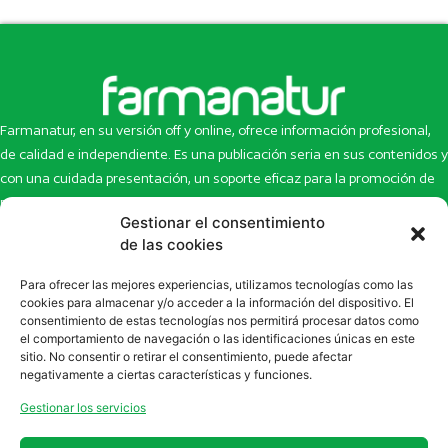
Farmanatur, en su versión off y online, ofrece información profesional,
de calidad e independiente. Es una publicación seria en sus contenidos y
con una cuidada presentación, un soporte eficaz para la promoción de
productos y novedades.
Gestionar el consentimiento
de las cookies
Inicio
Noticias
La revista
Entrevistas
Para ofrecer las mejores experiencias, utilizamos tecnologías como las
Newsletter
Artículos
cookies para almacenar y/o acceder a la información del dispositivo. El
Eco Multimedia
Escaparate
consentimiento de estas tecnologías nos permitirá procesar datos como
el comportamiento de navegación o las identificaciones únicas en este
Contacto
Enlaces de interés
sitio. No consentir o retirar el consentimiento, puede afectar
SUSCRÍBETE A NUESTRO NEWSLETTER
negativamente a ciertas características y funciones.
Puedes suscribirte a nuestro newsletter rellenando el formulario en
Gestionar los servicios
la sección de
Newsletter