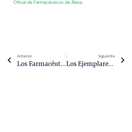
Oficial de Farmacéuticos de Álava
Anterior
Siguiente
Los Farmacéuticos Celebran Su Día Mundial Con Un Relato Que Transmite Todos Los Valores De La Profesión
Los Ejemplares De SLACKSTONE II® Incorporan Un Código Único Que Permite Su Trazabilidad