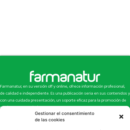
Farmanatur, en su versión off y online, ofrece información profesional,
de calidad e independiente. Es una publicación seria en sus contenidos y
con una cuidada presentación, un soporte eficaz para la promoción de
productos y novedades.
Gestionar el consentimiento
Inicio
Noticias
de las cookies
La revista
Entrevistas