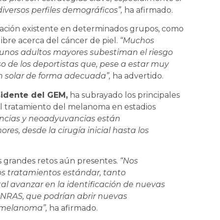
versos perfiles demográficos”,
ha afirmado.
iación existente en determinados grupos, como
libre acerca del cáncer de piel.
“Muchos
lgunos adultos mayores subestiman el riesgo
 de los deportistas que, pese a estar muy
ón solar de forma adecuada”,
ha advertido.
idente del GEM,
ha subrayado los principales
 el tratamiento del melanoma en estadios
ncias y neoadyuvancias están
es, desde la cirugía inicial hasta los
s grandes retos aún presentes.
“Nos
os tratamientos estándar, tanto
tal avanzar en la identificación de nuevas
 NRAS, que podrían abrir nuevas
l melanoma”,
ha afirmado.