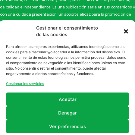
de calidad e independiente. Es una publicación seria en sus contenidos y
con una cuidada presentación, un soporte eficaz para la promoción de
productos y novedades.
Gestionar el consentimiento
Inicio
Noticias
de las cookies
La revista
Entrevistas
Para ofrecer las mejores experiencias, utilizamos tecnologías como las
Newsletter
Artículos
cookies para almacenar y/o acceder a la información del dispositivo. El
Eco Multimedia
Escaparate
consentimiento de estas tecnologías nos permitirá procesar datos como
Contacto
Enlaces de interés
el comportamiento de navegación o las identificaciones únicas en este
sitio. No consentir o retirar el consentimiento, puede afectar
SUSCRÍBETE A NUESTRO NEWSLETTER
negativamente a ciertas características y funciones.
Puedes suscribirte a nuestro newsletter rellenando el formulario en
Gestionar los servicios
la sección de
Newsletter
Aceptar
Denegar
Ver preferencias
2011 - 2026
Revista Farmanatur
Legal