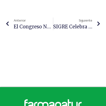
Anterior
Siguiente
El Congreso Nacional Farmacéutico Debatirá El Futuro De La Prestación Farmacéutica Y Los Retos Regulatorios
SIGRE Celebra 25 Años Impulsando El Reciclaje De Medicamentos En España