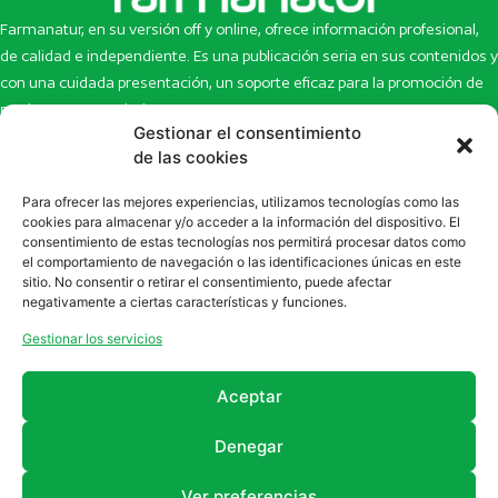
Farmanatur, en su versión off y online, ofrece información profesional,
de calidad e independiente. Es una publicación seria en sus contenidos y
con una cuidada presentación, un soporte eficaz para la promoción de
productos y novedades.
Gestionar el consentimiento
Inicio
Noticias
de las cookies
La revista
Entrevistas
Para ofrecer las mejores experiencias, utilizamos tecnologías como las
Newsletter
Artículos
cookies para almacenar y/o acceder a la información del dispositivo. El
Eco Multimedia
Escaparate
consentimiento de estas tecnologías nos permitirá procesar datos como
Contacto
Enlaces de interés
el comportamiento de navegación o las identificaciones únicas en este
sitio. No consentir o retirar el consentimiento, puede afectar
SUSCRÍBETE A NUESTRO NEWSLETTER
negativamente a ciertas características y funciones.
Puedes suscribirte a nuestro newsletter rellenando el formulario en
Gestionar los servicios
la sección de
Newsletter
Aceptar
Denegar
Ver preferencias