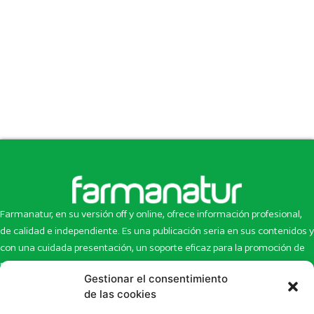
Farmanatur, en su versión off y online, ofrece información profesional,
de calidad e independiente. Es una publicación seria en sus contenidos y
con una cuidada presentación, un soporte eficaz para la promoción de
productos y novedades.
Gestionar el consentimiento
Inicio
Noticias
de las cookies
La revista
Entrevistas