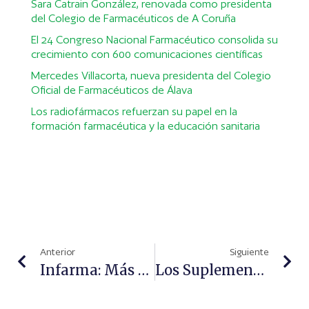
Sara Catrain González, renovada como presidenta
del Colegio de Farmacéuticos de A Coruña
El 24 Congreso Nacional Farmacéutico consolida su
crecimiento con 600 comunicaciones científicas
Mercedes Villacorta, nueva presidenta del Colegio
Oficial de Farmacéuticos de Álava
Los radiofármacos refuerzan su papel en la
formación farmacéutica y la educación sanitaria
Anterior
Siguiente
Infarma: Más De 220 Ponentes, 10 Mesas Redondas Y Más De 60 Aulas Activas Para Mejorar La Farmacia Desde El Presente
Los Suplementos De Proteínas No Son Necesarios Para Aumentar La Masa Muscular