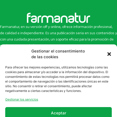
Farmanatur, en su versión off y online, ofrece información profesional,
de calidad e independiente. Es una publicación seria en sus contenidos y
con una cuidada presentación, un soporte eficaz para la promoción de
productos y novedades.
Gestionar el consentimiento
Inicio
Noticias
de las cookies
La revista
Entrevistas
Para ofrecer las mejores experiencias, utilizamos tecnologías como las
Newsletter
Artículos
cookies para almacenar y/o acceder a la información del dispositivo. El
Eco Multimedia
Escaparate
consentimiento de estas tecnologías nos permitirá procesar datos como
Contacto
Enlaces de interés
el comportamiento de navegación o las identificaciones únicas en este
sitio. No consentir o retirar el consentimiento, puede afectar
SUSCRÍBETE A NUESTRO NEWSLETTER
negativamente a ciertas características y funciones.
Puedes suscribirte a nuestro newsletter rellenando el formulario en
Gestionar los servicios
la sección de
Newsletter
Aceptar