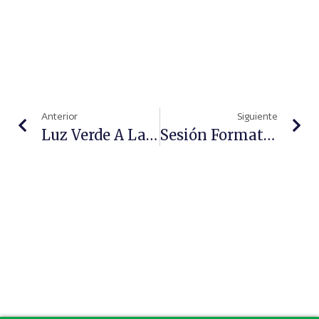
Anterior
Siguiente
Luz Verde A La Histórica Aprobación De Los Estatutos Del CGCOF Que Fortalecerán Su Gobernanza Y Transparencia
Sesión Formativa En El COF De Ciudad Real Sobre Nuevas Tecnologías, Protección De Datos Y Cumplimiento Normativo En La Oficina De Farmacia