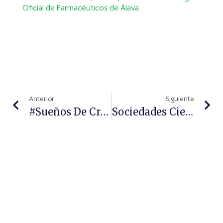
Oficial de Farmacéuticos de Álava
Anterior
Siguiente
#Sueños De Cristal, Una Novela Que Llevará Salud A Haití
Sociedades Científicas, Pacientes, Periodistas Y Expertos Del Mundo Del Arte Y La Fotografía Premian La Ilusión De Ser Padres