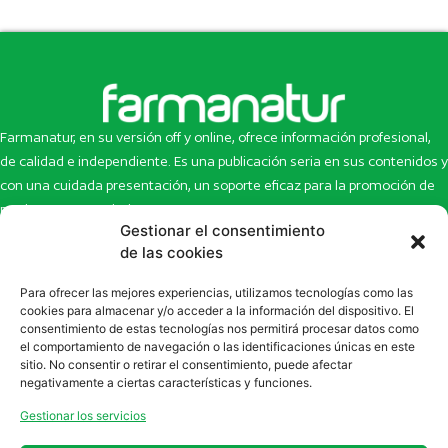
Farmanatur, en su versión off y online, ofrece información profesional,
de calidad e independiente. Es una publicación seria en sus contenidos y
con una cuidada presentación, un soporte eficaz para la promoción de
productos y novedades.
Gestionar el consentimiento
Inicio
Noticias
de las cookies
La revista
Entrevistas
Para ofrecer las mejores experiencias, utilizamos tecnologías como las
Newsletter
Artículos
cookies para almacenar y/o acceder a la información del dispositivo. El
Eco Multimedia
Escaparate
consentimiento de estas tecnologías nos permitirá procesar datos como
Contacto
Enlaces de interés
el comportamiento de navegación o las identificaciones únicas en este
sitio. No consentir o retirar el consentimiento, puede afectar
SUSCRÍBETE A NUESTRO NEWSLETTER
negativamente a ciertas características y funciones.
Puedes suscribirte a nuestro newsletter rellenando el formulario en
Gestionar los servicios
la sección de
Newsletter