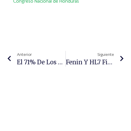
Congreso Nacional de Honduras
Anterior
Siguiente
El 71% De Los Farmacéuticos Que Trabajan En Oficina De Farmacia Son Mujeres
Fenin Y HL7 Firman Un Convenio Para Facilitar El Intercambio Electrónico De Información Clínica