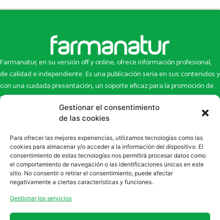
Farmanatur, en su versión off y online, ofrece información profesional,
de calidad e independiente. Es una publicación seria en sus contenidos y
con una cuidada presentación, un soporte eficaz para la promoción de
productos y novedades.
Gestionar el consentimiento
Inicio
Noticias
de las cookies
La revista
Entrevistas
Para ofrecer las mejores experiencias, utilizamos tecnologías como las
Newsletter
Artículos
cookies para almacenar y/o acceder a la información del dispositivo. El
Eco Multimedia
Escaparate
consentimiento de estas tecnologías nos permitirá procesar datos como
Contacto
Enlaces de interés
el comportamiento de navegación o las identificaciones únicas en este
sitio. No consentir o retirar el consentimiento, puede afectar
SUSCRÍBETE A NUESTRO NEWSLETTER
negativamente a ciertas características y funciones.
Puedes suscribirte a nuestro newsletter rellenando el formulario en
Gestionar los servicios
la sección de
Newsletter