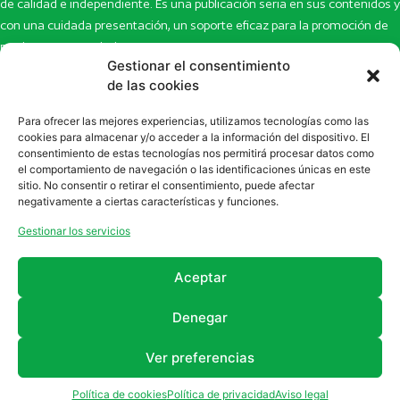
de calidad e independiente. Es una publicación seria en sus contenidos y
con una cuidada presentación, un soporte eficaz para la promoción de
productos y novedades.
Gestionar el consentimiento
Inicio
Noticias
de las cookies
La revista
Entrevistas
Para ofrecer las mejores experiencias, utilizamos tecnologías como las
Newsletter
Artículos
cookies para almacenar y/o acceder a la información del dispositivo. El
Eco Multimedia
Escaparate
consentimiento de estas tecnologías nos permitirá procesar datos como
Contacto
Enlaces de interés
el comportamiento de navegación o las identificaciones únicas en este
sitio. No consentir o retirar el consentimiento, puede afectar
SUSCRÍBETE A NUESTRO NEWSLETTER
negativamente a ciertas características y funciones.
Puedes suscribirte a nuestro newsletter rellenando el formulario en
Gestionar los servicios
la sección de
Newsletter
Aceptar
Denegar
Ver preferencias
2011 - 2026
Revista Farmanatur
Legal
Política de cookies
Política de privacidad
Aviso legal