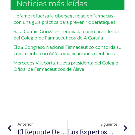
Noticias más leídas
Hefame refuerza la ciberseguridad en farmacias
con una guía práctica para prevenir ciberataques
Sara Catrain González, renovada como presidenta
del Colegio de Farmacéuticos de A Coruña
El 24 Congreso Nacional Farmacéutico consolida su
crecimiento con 600 comunicaciones científicas
Mercedes Villacorta, nueva presidenta del Colegio
Oficial de Farmacéuticos de Álava
Anterior
Siguiente
El Repunte De Casos De Covid-19, Durante El Verano, Eleva En Un 9% La Venta De Productos Antigripales
Los Expertos De La Fundación España Salud Valoran Positivamente Los Cambios En Los Menús Escolares Diarios