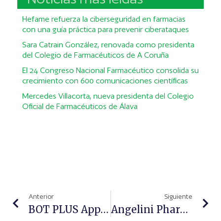
Hefame refuerza la ciberseguridad en farmacias
con una guía práctica para prevenir ciberataques
Sara Catrain González, renovada como presidenta
del Colegio de Farmacéuticos de A Coruña
El 24 Congreso Nacional Farmacéutico consolida su
crecimiento con 600 comunicaciones científicas
Mercedes Villacorta, nueva presidenta del Colegio
Oficial de Farmacéuticos de Álava
Anterior
Siguiente
BOT PLUS App: Nuevo Diseño, Funcionalidades E Información De Todos Los Medicamentos Comercializados
Angelini Pharma España Y Banco Farmacéutico Reparten Más De 30.000 Recursos Sanitarios A Personas Necesitadas