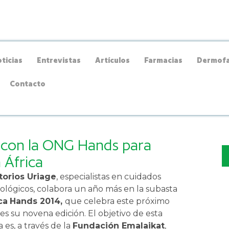
ticias
Entrevistas
Artículos
Farmacias
Dermofa
Contacto
a con la ONG Hands para
 África
torios Uriage
, especialistas en cuidados
lógicos, colabora un año más en la subasta
ca
Hands 2014,
que celebra este próximo
es su novena edición. El objetivo de esta
va es, a través de la
Fundación Emalaikat
,