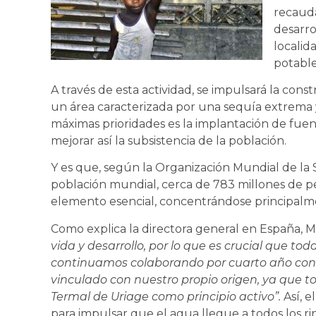
recaud
desarro
localid
potable
A través de esta actividad, se impulsará la con
un área caracterizada por una sequía extrema y
máximas prioridades es la implantación de fue
mejorar así la subsistencia de la población.
Y es que, según la Organización Mundial de la 
población mundial, cerca de 783 millones de p
elemento esencial, concentrándose principalme
Como explica la directora general en España, M
vida y desarrollo, por lo que es crucial que tod
continuamos colaborando por cuarto año cons
vinculado con nuestro propio origen, ya que 
Termal de Uriage como principio activo”.
Así, 
para impulsar que el agua llegue a todos los 