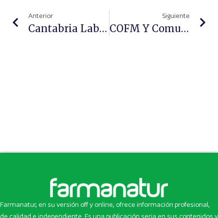
Anterior
Siguiente
Cantabria Labs & NDL Pro-Health Anuncian El Patrocinio De Los Jugadores De Pádel Álex Ruiz Y Gemma Triay
COFM Y Comunidad De Madrid Realizan Una Recogida ‘histórica’ De Medicamentos Estupefacientes Caducados
Farmanatur, en su versión off y online, ofrece información profesional,
de calidad e independiente. Es una publicación seria en sus contenidos y