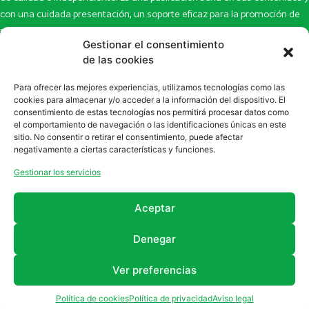
con una cuidada presentación, un soporte eficaz para la promoción de
productos y novedades.
Gestionar el consentimiento
de las cookies
Inicio
Noticias
La revista
Entrevistas
Para ofrecer las mejores experiencias, utilizamos tecnologías como las
Newsletter
Artículos
cookies para almacenar y/o acceder a la información del dispositivo. El
Eco Multimedia
Escaparate
consentimiento de estas tecnologías nos permitirá procesar datos como
el comportamiento de navegación o las identificaciones únicas en este
Contacto
Enlaces de interés
sitio. No consentir o retirar el consentimiento, puede afectar
SUSCRÍBETE A NUESTRO NEWSLETTER
negativamente a ciertas características y funciones.
Puedes suscribirte a nuestro newsletter rellenando el formulario en
Gestionar los servicios
la sección de
Newsletter
Aceptar
Denegar
Ver preferencias
2011 - 2026
Revista Farmanatur
Legal
Política de cookies
Política de privacidad
Aviso legal