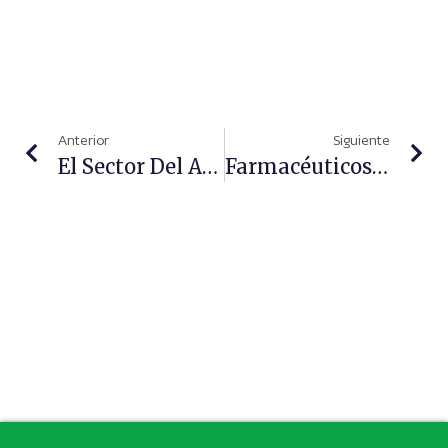
Anterior
Siguiente
El Sector Del Autocuidado Crecerá En 2022 A Doble Dígito
Farmacéuticos Y FarmaSOLIDARIA Unen Fuerzas Para Impulsar Barrios Más Sostenibles, Saludables Y Solidarios