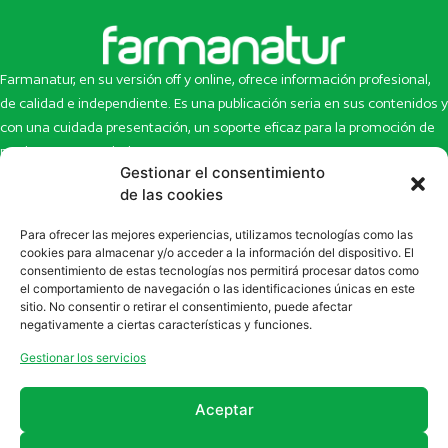
Farmanatur, en su versión off y online, ofrece información profesional,
de calidad e independiente. Es una publicación seria en sus contenidos y
con una cuidada presentación, un soporte eficaz para la promoción de
productos y novedades.
Gestionar el consentimiento
Inicio
Noticias
de las cookies
La revista
Entrevistas
Para ofrecer las mejores experiencias, utilizamos tecnologías como las
Newsletter
Artículos
cookies para almacenar y/o acceder a la información del dispositivo. El
Eco Multimedia
Escaparate
consentimiento de estas tecnologías nos permitirá procesar datos como
Contacto
Enlaces de interés
el comportamiento de navegación o las identificaciones únicas en este
sitio. No consentir o retirar el consentimiento, puede afectar
SUSCRÍBETE A NUESTRO NEWSLETTER
negativamente a ciertas características y funciones.
Puedes suscribirte a nuestro newsletter rellenando el formulario en
Gestionar los servicios
la sección de
Newsletter
Aceptar