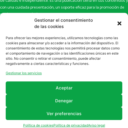
de calidad e independiente. Es una publicación seria en sus contenidos y
con una cuidada presentación, un soporte eficaz para la promoción de
productos y novedades.
Gestionar el consentimiento
Inicio
Noticias
de las cookies
La revista
Entrevistas
Para ofrecer las mejores experiencias, utilizamos tecnologías como las
Newsletter
Artículos
cookies para almacenar y/o acceder a la información del dispositivo. El
Eco Multimedia
Escaparate
consentimiento de estas tecnologías nos permitirá procesar datos como
Contacto
Enlaces de interés
el comportamiento de navegación o las identificaciones únicas en este
sitio. No consentir o retirar el consentimiento, puede afectar
SUSCRÍBETE A NUESTRO NEWSLETTER
negativamente a ciertas características y funciones.
Puedes suscribirte a nuestro newsletter rellenando el formulario en
Gestionar los servicios
la sección de
Newsletter
Aceptar
Denegar
Ver preferencias
2011 - 2026
Revista Farmanatur
Legal
Política de cookies
Política de privacidad
Aviso legal