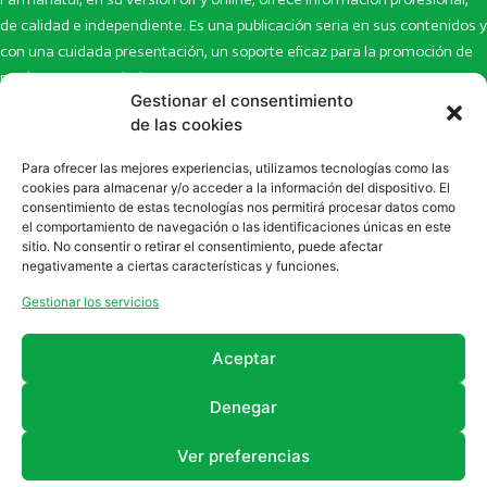
de calidad e independiente. Es una publicación seria en sus contenidos y
con una cuidada presentación, un soporte eficaz para la promoción de
productos y novedades.
Gestionar el consentimiento
Inicio
Noticias
de las cookies
La revista
Entrevistas
Para ofrecer las mejores experiencias, utilizamos tecnologías como las
Newsletter
Artículos
cookies para almacenar y/o acceder a la información del dispositivo. El
Eco Multimedia
Escaparate
consentimiento de estas tecnologías nos permitirá procesar datos como
Contacto
Enlaces de interés
el comportamiento de navegación o las identificaciones únicas en este
sitio. No consentir o retirar el consentimiento, puede afectar
SUSCRÍBETE A NUESTRO NEWSLETTER
negativamente a ciertas características y funciones.
Puedes suscribirte a nuestro newsletter rellenando el formulario en
Gestionar los servicios
la sección de
Newsletter
Aceptar
Denegar
Ver preferencias
2011 - 2026
Revista Farmanatur
Legal