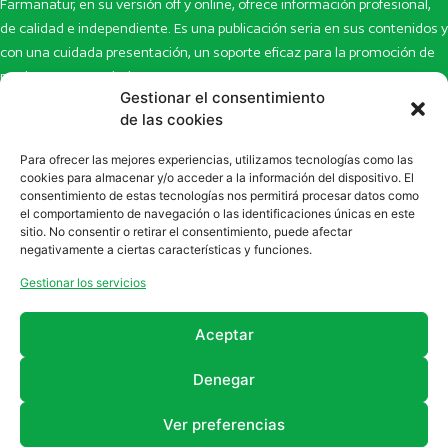
Farmanatur, en su versión off y online, ofrece información profesional,
de calidad e independiente. Es una publicación seria en sus contenidos y
con una cuidada presentación, un soporte eficaz para la promoción de
productos y novedades.
Gestionar el consentimiento
Inicio
Noticias
de las cookies
La revista
Entrevistas
Para ofrecer las mejores experiencias, utilizamos tecnologías como las
Newsletter
Artículos
cookies para almacenar y/o acceder a la información del dispositivo. El
Eco Multimedia
Escaparate
consentimiento de estas tecnologías nos permitirá procesar datos como
Contacto
Enlaces de interés
el comportamiento de navegación o las identificaciones únicas en este
sitio. No consentir o retirar el consentimiento, puede afectar
SUSCRÍBETE A NUESTRO NEWSLETTER
negativamente a ciertas características y funciones.
Puedes suscribirte a nuestro newsletter rellenando el formulario en
Gestionar los servicios
la sección de
Newsletter
Aceptar
Denegar
Ver preferencias
2011 - 2026
Revista Farmanatur
Legal