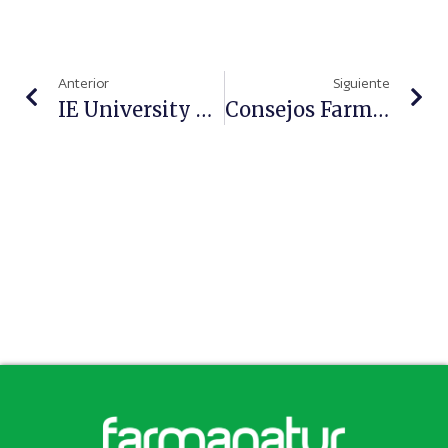
Anterior
Siguiente
IE University Y Hefame Lanzan El ‘Programa Avanzado En Dirección De Oficinas De Farmacia’, Que Empezará En Septiembre
Consejos Farmacéuticos Para Prevenir Los Mareos Estas Vacaciones En Los Trayectos En Coche