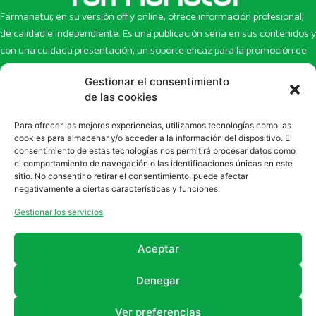
Farmanatur, en su versión off y online, ofrece información profesional,
de calidad e independiente. Es una publicación seria en sus contenidos y
con una cuidada presentación, un soporte eficaz para la promoción de
productos y novedades.
Gestionar el consentimiento
Inicio
Noticias
de las cookies
La revista
Entrevistas
Para ofrecer las mejores experiencias, utilizamos tecnologías como las
Newsletter
Artículos
cookies para almacenar y/o acceder a la información del dispositivo. El
Eco Multimedia
Escaparate
consentimiento de estas tecnologías nos permitirá procesar datos como
Contacto
Enlaces de interés
el comportamiento de navegación o las identificaciones únicas en este
sitio. No consentir o retirar el consentimiento, puede afectar
SUSCRÍBETE A NUESTRO NEWSLETTER
negativamente a ciertas características y funciones.
Puedes suscribirte a nuestro newsletter rellenando el formulario en
Gestionar los servicios
la sección de
Newsletter
Aceptar
Denegar
Ver preferencias
2011 - 2026
Revista Farmanatur
Legal