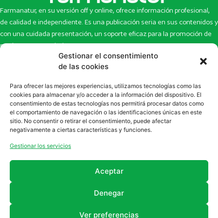
Farmanatur, en su versión off y online, ofrece información profesional,
de calidad e independiente. Es una publicación seria en sus contenidos y
con una cuidada presentación, un soporte eficaz para la promoción de
productos y novedades.
Gestionar el consentimiento
Inicio
Noticias
de las cookies
La revista
Entrevistas
Para ofrecer las mejores experiencias, utilizamos tecnologías como las
Newsletter
Artículos
cookies para almacenar y/o acceder a la información del dispositivo. El
Eco Multimedia
Escaparate
consentimiento de estas tecnologías nos permitirá procesar datos como
Contacto
Enlaces de interés
el comportamiento de navegación o las identificaciones únicas en este
sitio. No consentir o retirar el consentimiento, puede afectar
SUSCRÍBETE A NUESTRO NEWSLETTER
negativamente a ciertas características y funciones.
Puedes suscribirte a nuestro newsletter rellenando el formulario en
Gestionar los servicios
la sección de
Newsletter
Aceptar
Denegar
Ver preferencias
2011 - 2026
Revista Farmanatur
Legal