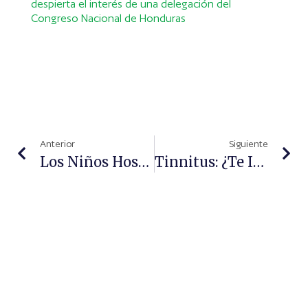
despierta el interés de una delegación del
Congreso Nacional de Honduras
Anterior
Siguiente
Los Niños Hospitalizados Podrán "entrenar" Su Mente
Tinnitus: ¿te Imaginas Que El Ruido Te Acompañara 24 Horas Al Día?