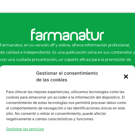
Farmanatur, en su versión off y online, ofrece información profesional,
de calidad e independiente. Es una publicación seria en sus contenidos y
con una cuidada presentación, un soporte eficaz para la promoción de
productos y novedades.
Gestionar el consentimiento
Inicio
Noticias
de las cookies
La revista
Entrevistas
Para ofrecer las mejores experiencias, utilizamos tecnologías como las
Newsletter
Artículos
cookies para almacenar y/o acceder a la información del dispositivo. El
Eco Multimedia
Escaparate
consentimiento de estas tecnologías nos permitirá procesar datos como
Contacto
Enlaces de interés
el comportamiento de navegación o las identificaciones únicas en este
sitio. No consentir o retirar el consentimiento, puede afectar
SUSCRÍBETE A NUESTRO NEWSLETTER
negativamente a ciertas características y funciones.
Puedes suscribirte a nuestro newsletter rellenando el formulario en
Gestionar los servicios
la sección de
Newsletter