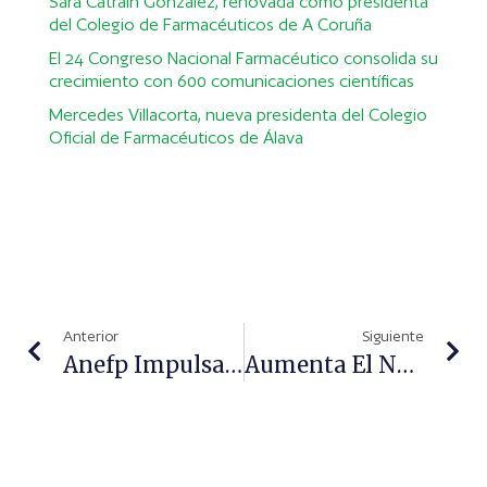
Sara Catrain González, renovada como presidenta
del Colegio de Farmacéuticos de A Coruña
El 24 Congreso Nacional Farmacéutico consolida su
crecimiento con 600 comunicaciones científicas
Mercedes Villacorta, nueva presidenta del Colegio
Oficial de Farmacéuticos de Álava
Anterior
Siguiente
Anefp Impulsa La Campaña #AgendaTuAutocuidado Con Motivo Del Día Mundial Del Autocuidado
Aumenta El Número De Colegiados Y De Farmacias En Castilla-La Mancha En 2025, Según El Informe Elaborado Por El Consejo General