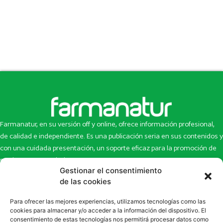
Farmanatur, en su versión off y online, ofrece información profesional,
de calidad e independiente. Es una publicación seria en sus contenidos y
con una cuidada presentación, un soporte eficaz para la promoción de
productos y novedades.
Gestionar el consentimiento
Inicio
Noticias
de las cookies
La revista
Entrevistas
Para ofrecer las mejores experiencias, utilizamos tecnologías como las
Newsletter
Artículos
cookies para almacenar y/o acceder a la información del dispositivo. El
Eco Multimedia
Escaparate
consentimiento de estas tecnologías nos permitirá procesar datos como