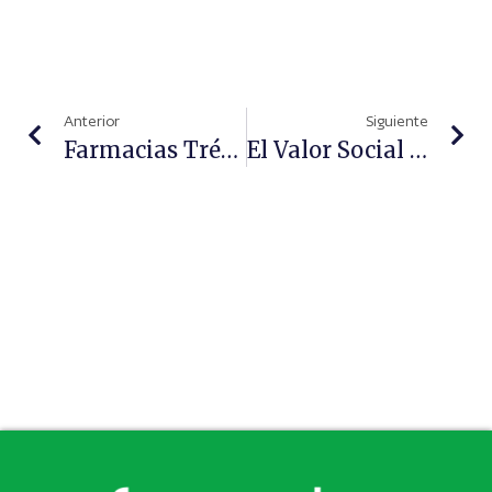
Anterior
Siguiente
Farmacias Trébol Sitúa El Acceso Ciudadano A Productos De Salud Como Objetivo Principal Para 2026
El Valor Social De La Farmacia Mejora La Salud, La Cohesión Y La Sostenibilidad Sanitaria