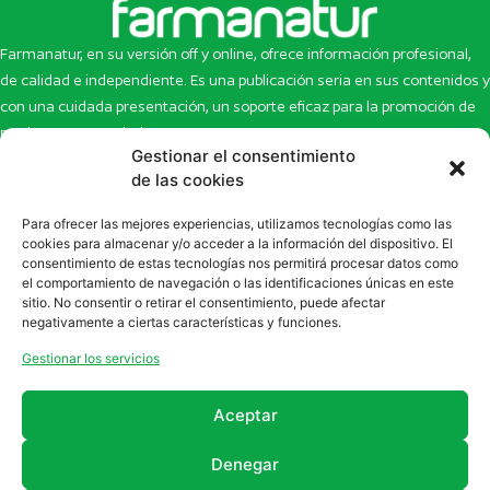
Farmanatur, en su versión off y online, ofrece información profesional,
de calidad e independiente. Es una publicación seria en sus contenidos y
con una cuidada presentación, un soporte eficaz para la promoción de
productos y novedades.
Gestionar el consentimiento
Inicio
Noticias
de las cookies
La revista
Entrevistas
Para ofrecer las mejores experiencias, utilizamos tecnologías como las
Newsletter
Artículos
cookies para almacenar y/o acceder a la información del dispositivo. El
Eco Multimedia
Escaparate
consentimiento de estas tecnologías nos permitirá procesar datos como
Contacto
Enlaces de interés
el comportamiento de navegación o las identificaciones únicas en este
sitio. No consentir o retirar el consentimiento, puede afectar
SUSCRÍBETE A NUESTRO NEWSLETTER
negativamente a ciertas características y funciones.
Puedes suscribirte a nuestro newsletter rellenando el formulario en
Gestionar los servicios
la sección de
Newsletter
Aceptar
Denegar